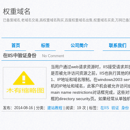
权重域名
已备案域名,老域名交易,高权重域名购买,百度权重域名出售,权重域名买卖,万网已
首页
标签
公司简介
联系我们
在IIS中验证身份
No Comment
当用户通过web请求资源时，IIS接受请求
是否被允许访问资源之前，IIS也执行其他
1、IP地址和域名限制。在windows2003 se
机的IP地址和域名，此客户机会被允许访问或拒绝
main name restrictions对话框完成，
框的directory security页。如果经
有的用户都来自于一组特定的IP地址或域，
发布：2014-08-16 | 分类：
建站教程
| 阅读：
19
次 | 标签：
在IIS
验证
身份