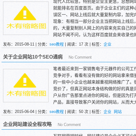
货就能有很好的销售额吗?”面对这样的推广
现代人比较急，特别是企业主更急，总想网
责人，企业老总看到商机，放开膀子干，果
就能排名在百度首页。由于企业主们的这种
档次。而现在，随着百度的算法改变，反作
误区一、网站上线后就大量复制内容，加完
发链接的时代已经一去不复返了。这种忽悠
现象：有相当一部分企业主当把网站上线后
底的对这些SEO，网络优化死心。但是如果
的，大量复制别人网上的内容来充实自己的
个慢慢被淘汰的结局。
网站不闻不问，认为这样百度就会来收录也
百度就会全部收录了。
发布：2015-08-11 | 分类：
seo教程
| 阅读：
17
次 | 标签：
企业
分析：首先在绿萝2.0之下，大量复制别人
站，没有自己的内容。这样不仅收录会有问
关于企业网站10个SEO通病
No Comment
网站，百度有40天左右的考核期，如果你
相当的不好的。
笔者最近来到一家销售电子元器件的公司工
竞争对手，看看有没有做的好的网站拿来借
的一些中小企业也越来越重视网络推广了。很多
竞价了，但真正网站本身结构做的好的真是
户从你广告那里点进你的网站，但是因为打
产品，直接导致客户关闭你的网站，从而大
十个竞争对手网站后，总结了以下10点说明
发布：2015-06-04 | 分类：
seo教程
| 阅读：
50
次 | 标签：
企业
网站
企业网站建设全程攻略
No Comment