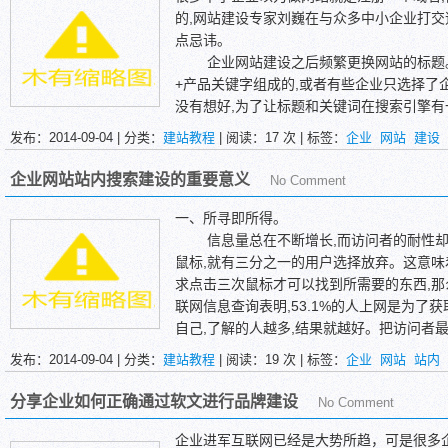
的,网站建设专家刘巍在与众多中小企业打交
点忌讳。
企业网站建设之后频繁更换网站的标题。
+产品关键字组成的,或者有些企业只选择了
没有想好,为了让标题和关键词在搜索引擎有
下标题,刚开始的时候百度可能都有收录,可
发布：2014-09-04 | 分类：
建站教程
| 阅读：
17
次 | 标签：
企业
网站
建设
了。这种情况要持续一段时间之后,才会改
企业网站建设之前不要随便找人做网页,
企业网站站内搜索建设的重要意义
No Comment
否则,有可能你的网站会做的很简陋、企业建
良的点击。企业网站好比公司在互联网上的
一、所寻即所得。
业形象。而销售人员的承诺和服务一定要能
信息量总在不断增长,而访问者的耐性却逐
好了,之后还是要你不断的付款才能让网站设
鼠标,就有三分之一的用户选择放弃。这意味
企业网站建设之后频繁更换网站模板。一
求点击三次鼠标才可以找到所需要的东西,那
网站设计成模板的形式,可以随时更换。本来
联网信息查询表明,53.1%的人上网是为了
网站设计之后再通过程序换首页,但是也因为
自己,了解的人越多,结果就越好。把访问者
天觉得这个模板比较好看,明天又换成那个
了解自己,如此以来站内检索成为必定选择。
发布：2014-09-04 | 分类：
建站教程
| 阅读：
19
次 | 标签：
企业
网站
站内
这样,明天访问是那样的,那么客户就没有熟
引擎的最终目标。
得这个网站不稳定,从而拒绝收录这个网站。
二、调查拜访者的意图。
分享企业如何正确通过软文进行品牌建设
No Comment
总之,网站建设专家刘巍提示:企业网站建
管理巨匠彼得.德鲁克说:“一定要知道你
样既劳力伤财又起不到作用。
最主要的,因而我们总在分析我们的客户在
企业进军互联网已经是大势所趋，可是很多