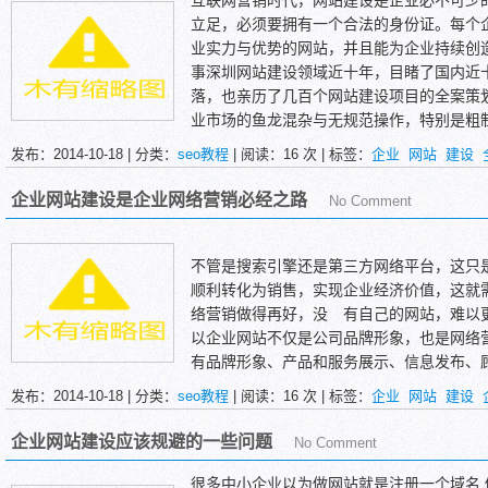
互联网营销时代，网站建设是企业必不可少
立足，必须要拥有一个合法的身份证。每个
业实力与优势的网站，并且能为企业持续创
事深圳网站建设领域近十年，目睹了国内近
落，也亲历了几百个网站建设项目的全案策
业市场的鱼龙混杂与无规范操作，特别是粗
不同程度的损害。为了让网站建设行业能得
发布：2014-10-18 | 分类：
seo教程
| 阅读：
16
次 | 标签：
企业
网站
建设
了保
互联网营销时代，网站建设是企业必不可少
企业网站建设是企业网络营销必经之路
No Comment
立足，必须要拥有一个合法的身份证。每个
业实力与优势的网站，并且能为企业持续创
事深圳网站建设领域近十年，目睹了国内近
不管是搜索引擎还是第三方网络平台，这只
落，也亲历了几百个网站建设项目的全案策
顺利转化为销售，实现企业经济价值，这就
业市场的鱼龙混杂与无规范操作，特别是粗
络营销做得再好，没 有自己的网站，难以
不同程度的损害。为了让网站建设行业能得
以企业网站不仅是公司品牌形象，也是网络
了保障更多客户的合法权益。在此，我鼓起
有品牌形象、产品和服务展示、信息发布、
规则，史无前例一一爆料。
营销推广的各种方式就是不同的途径，引导
发布：2014-10-18 | 分类：
seo教程
| 阅读：
16
次 | 标签：
企业
网站
建设
企业网站建设应该规避的一些问题
No Comment
很多中小企业以为做网站就是注册一个域名