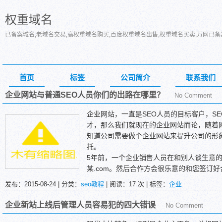
权重域名
已备案域名,老域名交易,高权重域名购买,百度权重域名出售,权重域名买卖,万网已
首页
标签
公司简介
联系我们
企业网站与普通SEO人员你们的出路在哪里？
No Comment
企业网站，一直是SEO人员的目标客户，S
才，那么我们就现在的企业网站而论，随着网
知道公司需要做个企业网站来提升公司的形
托。
5年前，一个企业销售人员在和别人谈生意
某.com。然后合作方会很乐意的和您签订
你们网站是什么?什么百度上看不到你们的
发布：2015-08-24 | 分类：
seo教程
| 阅读：
17
次 | 标签：
企业
变。
那么我们就来说说我们广大的SEO人员，“
企业新站上线后管理人员容易犯的四大错误
No Comment
司的产品需要在网络上推广吗?想让客户自