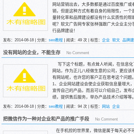
的人都能够是我们的潜在客户,了解他们的
网站营销出去，大多数都是通过百度推广或
索技术可以完成这个功用,站内检索的日记
销，但是这种方式有着自身的局限性，一个
后果,这是访问者意图的最直接的显示。经过
量转化率和品牌建设都没有什么实质性的帮
造,把访问者最想要的放在分明的地位(调查
呢？软文广告网专家张林强跟广大企业主分
人注重。
行品牌建设！
三、契合网民习惯。
张先生认为，软文营销一个最重要的作用就
发布：2014-08-18 | 分类：
seo教程
| 阅读：
49
次 | 标签：
企业
软文
品牌建
依据查询标明,68.3%的上网者常常运
只要有了名气，特别是好名声，那么获取利
来找到他们想要的东西,而不是依照某个栏
品牌所蕴含的潜在价值，也会越来越高，而
没有网站的企业，不能生存
No Comment
没看见那熟习的按钮会多少有些不习气。在
得更加容易，所化的成本也变得更低了，软
惯很轻易产生腻烦心理,这也就是为什么你第
方法！
写下这个标题，有点耸人听闻，在信息化
熟了这种觉得就消失了。在信息量较多的网
网站，作为正儿八经做生意的公司，更应该
习惯。
有网站呢，也许您的客户正在思考这个问题
四、提升网站信息价值。
1、企业网站建设会使企业获取信息量增大
我们常常会发作这样的事情:明明记得有一
宣传自己的产品，而且可以介绍自己，发布
起寄存在什么地方了。访问者也有相似困扰,
绩，提供售后服务，举办产品技术介绍等等
信息,但不知道详细的链接在哪里。另外,如果
2、企业网站建设会使企业信息更新更快，
发布：2014-08-18 | 分类：
seo教程
| 阅读：
94
次 | 标签：
网站
企业
网站建设到整个网站关闭也没有一个人看过
快，通常几分钟之内就可以做到内容更新，
无疑问可以解决上述问题。同时按照一个主
消息，由泸州金网制作的网站中，酒业网站
把微信作为一种对企业和产品的推广手段
No Comment
访问者更具体的了解他所想要的东西,这添加
发有新的产品，在产品更新时，及时把产品
了访问者的实用,提高用户体验度。
品、对产品作出评价，这是网站的一大优势
在手机控的世界里，微信是属于每天必不可