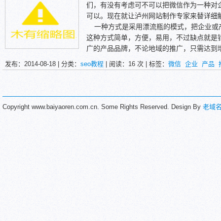
站内搜索也不是合用于一切的网站,内容
3、宣传效果好，除了网站每天24小时面向
们，有没有考虑可不可以把微信作为一种对
必要的。我们要做的是先让用户经过网际搜
中国，网络宣传的对象通常是20~35岁、
可以。现在就让泸州网站制作专家来替详细
所需的内容,那么用户就很有能够转化为真
是社会的中坚，未来一、二十年仍将是社会
一种方式是采用漂流瓶的模式，把企业或
时代。
4、网站建设的费用之低，一定超出您的想
这种方式简单，方便，易用，不过缺点就是
只需要几千元左右，而几千元可能只是在电
广的产品品牌，不论地域的推广，只需达到
的钱。而在这里，您却是建立了一个实实在
第二种是在你的个性签名上，放上吸引力
发布：2014-08-18 | 分类：
seo教程
| 阅读：
16
次 | 标签：
微信
企业
产品
5、网站宣传有“三全”。一是全方位，二是
人摇一摇的时候会看见。这种方式适合在本
宣传企业的方方面面，而不必担心有时间限
效的拉拢附近的用户，转化率还是挺高的。
天24不停开放，任何时间、任何人都可以
第三种方式是推广二维码，在你的广告宣传
中国的，还是外国的都可以看到您的网站，
纸质推广媒介上，把二维码推出去，吸引用
Copyright www.baiyaoren.com.cn. Some Rights Reserved. Design By
老域
个电视台、出版社、广播站。
种方法获取的用户大部份是忠实的，因为是
6、网站建设完成后，您很快就会发现它独
产品有最基本的兴趣。可以用适当的方法诱
表，得到来自消费者的最新信息，您还可以
第四种方式是把网站内容分享到微信，这
以建立BBS，请消费者为企业发展献计献策
销的产品。特别是产品有价值时，用户便愿
的搜索引擎注册，这样任何一个需要您的产
第五种将网站中的精彩内容、手机应用等
并来到您的网站。
式。
7、网站建设对树立企业形象很有好处，您
第六种是开通自已的微信公众平台，品牌
迅速接受新鲜事物、领先时代潮流、不断发
你的用户，但每天推送的信息不要太多，最
不来的。
就得不偿失了。
8、网站建设非常容易，您不需要有专门的
需要特别注意的是，微信用户对营销信息