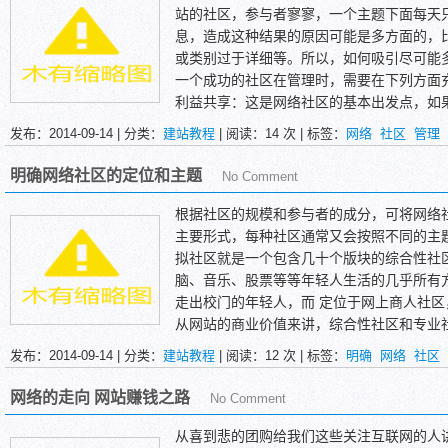
站的社区，参与者寥寥，一个主题下面每天
息，造成这种结果的原因可能是多方面的，
或类别过于详细等。所以，如何吸引尽可能
一个成功的社区在管理时，需要在下列方面
利益共享：这是网络社区的基本出发点，如
益，也许就不会对该社区关注。会员期望的
发布：2014-09-14 | 分类：
建站教程
| 阅读：
14
次 | 标签：
网络
社区
管理
有价值的信息、与志趣相投者的交流、获得
明确网络社区的定位和主题
No Comment
根据社区的规模和参与者的成分，可将网络
主要形式，每种社区通常又会按照不同的主
拟社区就是一个包含几十个版块的综合性社
脑、音乐、股票等等年轻人生活的几乎所有
走出校门的年轻人，而 定位于网上商人社
从网站的商业价值来讲，综合性社区和专业
人气，首先取得网民的注意力，然后通过网
发布：2014-09-14 | 分类：
建站教程
| 阅读：
12
次 | 标签：
明确
网络
社区
往往直接蕴涵者商机，例如一个关于汽车的
者。
网络的走向 网站赚钱之路
No Comment
从喜到悲的团购给我们这些关注互联网的人讲述