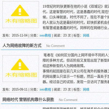
19世纪时的狄更斯在他的小说《双城记》
代，这是智慧的时代，这是愚蠢的时代;现
候，口头禅就是，时代不同了，现在不是个
的人就认为这是最好的时代，赶快抓紧机会
有智慧或是愚蠢的时代。同样的在网络行业，
时代，而在你认为的坏时代的现在碌碌无为
发布：2015-11-04 | 分类：
seo教程
| 阅读：
23
次 | 标签：
网络
里不断开创出一个又一个的好时代。
人为网络故障的新方式
No Comment
笔者在《如何区分国内上网环境中不同的人
障的多种方式，但近阶段又发现出现了新型
绍这种新型的人为网络故障。
事情的起因是在前几天公司在海外的服务器
的网站要么只显示一个标题，然后一直处于
器。经过自己的试验，发现一旦访问了服务
H），五分钟之内便无法和服务器进行通讯，
发布：2015-09-11 | 分类：
seo教程
| 阅读：
23
次 | 标签：
网络
钟后恢复。而且经常是网页传输到一半就无
时候网站要么只显示一个标题，然后一直处
网络时代 营销机构靠什么获胜
No Comment
的情况。如果五分钟后再次访问服务器上的