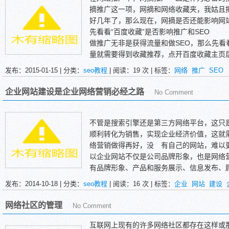
的弹出窗口以及浮漂广告效果，可以说是所
摘推广这一项，网摘和网络收藏夹，我姑且
点亮奥运精神时不知不觉的将可口可乐牢牢的
好几年了，那么现在，网摘是否还能影响网站
个重要环节，我们作为SEO前沿的第一批弄
先看看“百度收藏”是否影响推广和SEO
做推广无非是获得流量和做SEO，那么先看
量就需要得到收藏推荐，点开百度收藏主页
法，所以通过百度收藏是无法获得流量的。
发布：2015-01-15 | 分类：
seo教程
| 阅读：
19
次 | 标签：
网络
推广
SEO
在来看看利用百度收藏做SEO提高权重是否
的权重要好，先来看看百度对自家百度收藏
企业网站建设是企业网络营销必经之路
No Comment
不管是搜索引擎还是第三方网络平台，这只
顺利转化为销售，实现企业经济价值，这就
络营销做得再好，没 有自己的网站，难以
以企业网站不仅是公司品牌形象，也是网络
有品牌形象、产品和服务展示、信息发布、
营销推广的各种方式就是不同的途径，引导
发布：2014-10-18 | 分类：
seo教程
| 阅读：
16
次 | 标签：
企业
网站
建设
网络社区的管理
No Comment
互联网上现有的许多网络社区都存在这样或