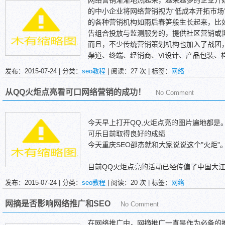
网络营销渐渐地热起来，越来越多的企业开
的中小企业将网络营销视为“低成本开拓市场
的各种营销机构如雨后春笋般生长起来，比
告组合投放与监测服务的，提供社区营销或
而且，不少传统营销策划机构也加入了战团
渠道、终端、经销商、VI设计、产品包装、
络营销同样赫然在目。当然，这中间还有数
发布：2015-07-24 | 分类：
seo教程
| 阅读：
27
次 | 标签：
网络
司，谁也不想落后，谁都不想被淘汰，谁都
从QQ火炬点亮看可口网络营销的成功！
No Comment
今天早上打开QQ,火炬点亮的图片遍地都是
可乐目前取得良好的成绩
今天重庆SEO邵杰就和大家说说这个"火炬"
目前QQ火炬点亮的活动已经传偏了中国大
受到大家的追捧。可口可乐怎么会想到在奥
发布：2015-07-24 | 分类：
seo教程
| 阅读：
20
次 | 标签：
网络
想到在赞助QQ火炬点亮时使用这种方式，
难道就不能用其它QQ最常使用的营销推广
网摘是否影响网络推广和SEO
No Comment
这一切都值得我们好好思考，在这次网络营
相关性，使每一位参与者都充分的加入进了
在网络推广中，网摘推广一直是作为必备的