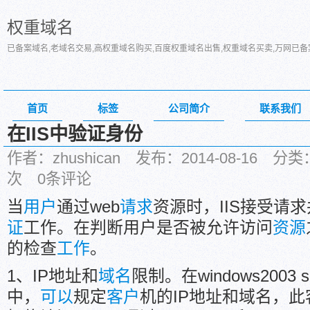
权重域名
已备案域名,老域名交易,高权重域名购买,百度权重域名出售,权重域名买卖,万网已
首页
标签
公司简介
联系我们
在IIS中验证身份
作者：zhushican 发布：2014-08-16
次 0条评论
当
用户
通过web
请求
资源时，IIS接受请
证
工作。在判断用户是否被允许访问
资源
的检查
工作
。
1、IP地址和
域名
限制。在windows2003 se
中，
可以
规定
客户
机的IP地址和域名，