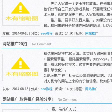
先给大家讲一个史玉柱的故事。在他做游
他们公司自己开发的游戏系统，只要发现任
术人员，即时是深更半夜。大家都知道后来
推广推广要拿好东西来推广，如果没有价
最后换回来的只是加速你网站的倒闭。因为
的影响。最后想要改变就很难了。这就是好
发布：2014-08-18 | 分类：
seo教程
| 阅读：
14
次 | 标签：
网站推广
网站推广20招
No Comment
精选出网站推广20大法。希望对互联网创业
1.搜索引擎推广 登陆搜索引擎，如google
擎上有比较好的排名，这首先要你的网站有内
索引擎优化）。
2.论坛推广 在目标受众经常浏览的网站、
对方到你的网站上来的有价值信息。比如你
3. Email营销推广 花几百元买一个群发
发布：2014-08-18 | 分类：
seo教程
| 阅读：
14
次 | 标签：
网站推广
一点，标题要吸引人、简单明了，不要欺骗
网站推广.软件推广经验分享!
No Comment
一、 客户端推广方式