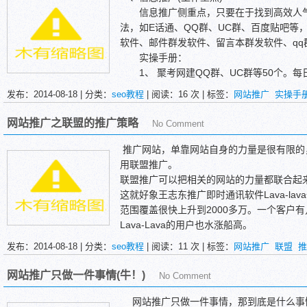
信息推广侧重点，只要在于找到高效人气
法，如E话通、QQ群、UC群、百度贴吧等
软件、邮件群发软件、留言本群发软件、q
实操手册：
1、 聚考网建QQ群、UC群等50个。每
息。 IP1000+。
发布：2014-08-18 | 分类：
seo教程
| 阅读：
16
次 | 标签：
网站推广
实操手
2、 百度贴吧。每日顶帖、发帖20个。IP
3、 百度知道。每日回答、自问自答问题20
网站推广之联盟的推广策略
No Comment
推广网站，单靠网站自身的力量是很有限的
用联盟推广。
联盟推广可以把相关的网站的力量都联合起
这就好象王志东推广即时通讯软件Lava-la
范围覆盖很快上升到2000多万。一个客户
Lava-Lava的用户也水涨船高。
如何联盟呢?形式多种多样。
发布：2014-08-18 | 分类：
seo教程
| 阅读：
11
次 | 标签：
网站推广
联盟
推
按效果付费型:比较适合电子商务网站，比
来推广。
网站推广只做一件事情(牛！)
No Comment
网站推广只做一件事情，那到底是什么事