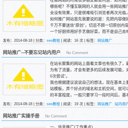
在做网站的时候很多朋友都会问道：如何推
哪些呢？不懂互联网的人就会用一些网站推
全没有效果，只是很难吸引浏览者再次光临
如何推广网站首先我要说的是：先把内容做
千万不要迷信“原创”，切忌不顾一切原创内
一个好厨师用好手艺做好菜，而不是自己去
具有足够吸引力的鲜明主题。事实上，这就
发布：2014-08-18 | 分类：
seo教程
| 阅读：
16
次 | 标签：
网站推广
网站推广--不要忘记站内用户
No Comment
在站长聚集的网站上面看文章也有很久了，
为有了流量，才会有更多的后续发展可能，对
0次尝试”。
我也根据建议说说自己的想法，现在基本上
站模板，弄个好点的域名和主机空间，就可
的丰富程度，一般只要学习一段时间后，基
站了。
发布：2014-08-18 | 分类：
seo教程
| 阅读：
19
次 | 标签：
网站推广
站内用
我认为网站的推广基本分为两种，潜在用户
一、所谓潜在用户的的推广大家都知道，是
网站推广实操手册
No Comment
过一系列手段针对潜在用户进行诉求，以达到
的。我们做的推广基本上都是对外推广，基
一、信息推广(工作重点)