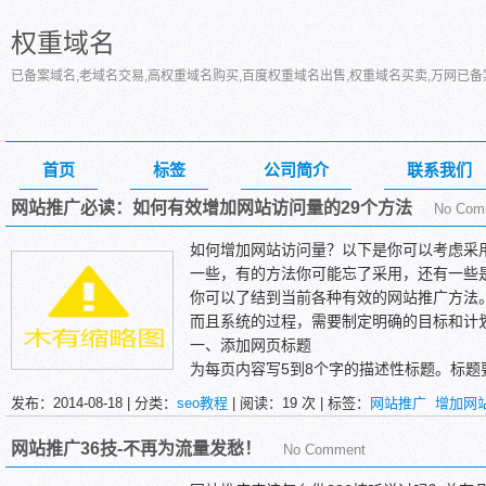
权重域名
已备案域名,老域名交易,高权重域名购买,百度权重域名出售,权重域名买卖,万网已
首页
标签
公司简介
联系我们
网站推广必读：如何有效增加网站访问量的29个方法
No Com
如何增加网站访问量？以下是你可以考虑采
一些，有的方法你可能忘了采用，还有一些
你可以了结到当前各种有效的网站推广方法
而且系统的过程，需要制定明确的目标和计
一、添加网页标题
为每页内容写5到8个字的描述性标题。标题要
说明该页面，该网站最重要的内容是什么。
发布：2014-08-18 | 分类：
seo教程
| 阅读：
19
次 | 标签：
网站推广
增加网
上，因此可以写得稍带煽动性，以吸引搜索
你的公司名和你最重要的关键词，而不能只
网站推广36技-不再为流量发愁！
No Comment
有针对该页面的标题。