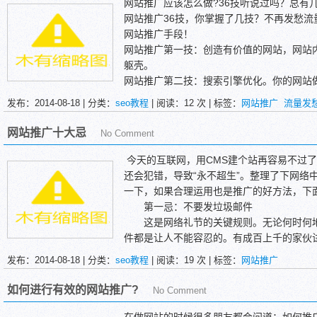
网站推广应该怎么做?36技听说过吗？总有
网站推广36技，你掌握了几技？不再发愁
网站推广手段！
网站推广第一技：创造有价值的网站，网站
躯壳。
网站推广第二技：搜索引擎优化。你的网站
得好的排名都是不容易的。搜索引擎优化不
发布：2014-08-18 | 分类：
seo教程
| 阅读：
12
次 | 标签：
网站推广
流量发
的相关内容，学习更多的相关知识。
网站推广第三技：软文推广。这个方法前面
网站推广十大忌
No Comment
软文推广 和软文推广的五个注意事项，还
软文推广的具体方法。本站关于软文推广，
今天的互联网，用CMS建个站再容易不过
果真的是众多方法中首屈一指的。
还会犯错，导致“永不超生”。整理了下网络
一下，如果合理运用也是推广的好方法，下
第一忌：不要发垃圾邮件
这是网络礼节的关键规则。无论何时何地
件都是让人不能容忍的。有成百上千的家伙
软件，但是不要相信他们。滥发邮件会给你
发布：2014-08-18 | 分类：
seo教程
| 阅读：
19
次 | 标签：
网站推广
点被大的ISP禁止，减少你的访问量。
如何进行有效的网站推广?
No Comment