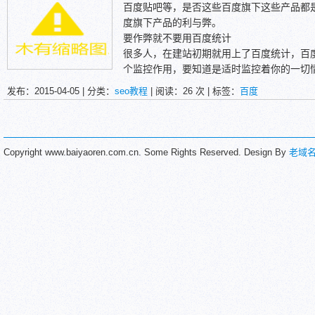
百度贴吧等，是否这些百度旗下这些产品都
度旗下产品的利与弊。
要作弊就不要用百度统计
很多人，在建站初期就用上了百度统计，百
个监控作用，要知道是适时监控着你的一切
量，那么你就傻x了，什么原因相信你一看
发布：2015-04-05 | 分类：
seo教程
| 阅读：
26
次 | 标签：
百度
百度统计，规规矩矩的来建站，不去刷排名，
比较友好的，因为百度统计毕竟是百度旗下
Copyright www.baiyaoren.com.cn. Some Rights Reserved. Design By
老域