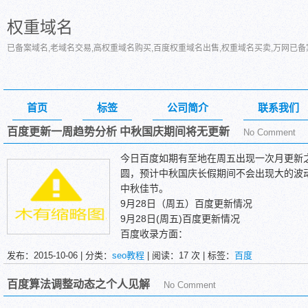
权重域名
已备案域名,老域名交易,高权重域名购买,百度权重域名出售,权重域名买卖,万网已
首页
标签
公司简介
联系我们
百度更新一周趋势分析 中秋国庆期间将无更新
No Comment
今日百度如期有至地在周五出现一次月更新
圆，预计中秋国庆长假期间不会出现大的波
中秋佳节。
9月28日（周五）百度更新情况
9月28日(周五)百度更新情况
百度收录方面：
网站更新整体比例： 78.61%
发布：2015-10-06 | 分类：
seo教程
| 阅读：
17
次 | 标签：
百度
收录增加整体比例： 39.76%
收录减少整体比例： 38.85%
百度算法调整动态之个人见解
No Comment
收录新站整体比例： 0.55%