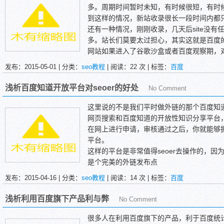
来讨论讨论！
多。周期时间暂时未知，有时候很短，有时
到这样的情况，新站收录很长一段时间内都
还有一种情况，刚刚收录，几天后site没
多。站长们莫要太过担心，其实这就是百度
网站如果进入了谷歌沙盒或者百度观察期，
搜索引擎无法收录你的网站信息，你就不可
发布：2015-05-01 | 分类：
seo教程
| 阅读：
22
次 | 标签：
百度
避免网站进入搜索引擎的考察期或者尽量缩
O工作者来说。
浅析百度知道开放平台对seoer的好处
No Comment
这里说的不是我们平时做外链的那个百度知
网页搜索和百度知道的开放性知识分享平台
在网上进行申请，审核通过之后，你就能够
平台。
这样的平台是非常值得seoer去操作的，因
是个完美的外链发布点
与百度知道不一样，百度知道开放平台是可
发布：2015-04-16 | 分类：
seo教程
| 阅读：
14
次 | 标签：
百度
自己的手上。而在这个平台上发布的外链都
己维护的平台，内容与主站有很好的相关性
浅析利用百度旗下产品利与弊
No Comment
这个平台发布的外链质量也会越来越高。这
而且这个平台操作和维护很简单，不需要花
很多人在利用百度旗下的产品，利于百度统