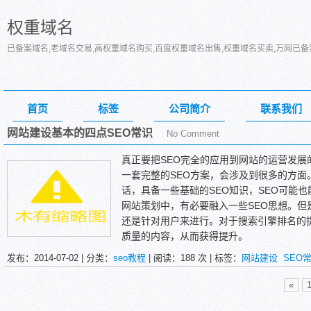
权重域名
已备案域名,老域名交易,高权重域名购买,百度权重域名出售,权重域名买卖,万网已
首页
标签
公司简介
联系我们
网站建设基本的四点SEO常识
No Comment
真正要把SEO完全的应用到网站的运营发展
一套完整的SEO方案，会涉及到很多的方面
话，具备一些基础的SEO知识，SEO可能
网站策划中，有必要融入一些SEO思想。但
还是针对用户来进行。对于搜索引擎排名的
质量的内容，从而获得提升。
基础的SEO常识，可能会涉及到以下几个方
发布：2014-07-02 | 分类：
seo教程
| 阅读：
188
次 | 标签：
网站建设
SEO
一、页面需要静态化吗
静态化URL、动态化URL，都属于URL优
«
理，可以根据网站的规模来定。如果是小型