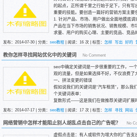
的起点，正所谓千里之行始于足下，只有写出
重要的技能。要创造一篇好的营销方案主要
1. 针对产品、市场、用户做出全面地摸底
产品在当下市场的销售状况、销售规模、市
求量、用户的购买心理、主要的竞品、竞品
的优势等等等等，这一系列的问题我们都必
发布：2014-07-30 | 分类：
seo教程
| 阅读：
16
次 | 标签：
怎样
写出
好的
教你怎样寻找网站优化中的关键词
No Comment
seo中确定关键词是一步很重要的工作，一
观的流量，但是如果选择不好，不仅浪费了
一、拼法变更的错误
假如说我们的关键词是“汽车租赁”，那么我
个关键词表单：
复数形式——这是我们在做推荐关键词扩展
把 “大量汽车租赁”放入到我们的关键字表单
发布：2014-07-17 | 分类：
seo教程
| 阅读：
17
次 | 标签：
怎样
寻找
网站
连字符——也有许多特别的用户搜索时会使
上连子符“汽车-租赁。
网络营销中怎样才能阻止别人胡乱点击自己的广告呢？
No C
虚假点击是：有人或软件为增大你的广告支