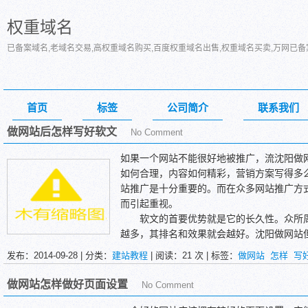
权重域名
已备案域名,老域名交易,高权重域名购买,百度权重域名出售,权重域名买卖,万网已
首页
标签
公司简介
联系我们
做网站后怎样写好软文
No Comment
如果一个网站不能很好地被推广，流沈阳做
如何合理，内容如何精彩，营销方案写得多
站推广是十分重要的。而在众多网站推广方
而引起重视。
软文的首要优势就是它的长久性。众所周
越多，其排名和效果就会越好。沈阳做网站
站都要思考的问题，而在交换链接时，凡是
发布：2014-09-28 | 分类：
建站教程
| 阅读：
21
次 | 标签：
做网站
怎样
写
歧视，被那个挑剔，只能被别的网站选择，
新网站而言，通过交换链接进行网络推广并
做网站怎样做好页面设置
No Comment
篇软文来推广自己的网站则更实际，更具有