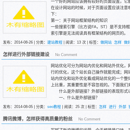
可以长期留存，只要你的文章发布的网站在
一个好的网站应该拥有较好的页面设置，它
长久性是其他推广方式无法做到的，只有软
在设计网站的时候，对于页面设置应该注意
下：
第一：关于网站框架结构的知识
一些搜索引擎（比方说FA，ST）是不支持
索引擎是无法阅读具有框架结构的网页的。
第二：关于网站栏目的设置相关知识
发布：2014-08-26 | 分类：
建站教程
| 阅读：
13
次 | 标签：
做网站
怎样
做
关于网站的栏目并不是越多就越好。它应该
对于网站的维护却是越简单越好。网站的实
怎样进行外部链接建设
No Comment
者，以及网站的技术部门等等多多的进行沟
何去设置。
网站优化可分为网站内优化和网站外优化，
行的优化，这个站长自己操作就能完成；网
站内优化和站外优化看成网站优化的一个整体
上比重，其重要性是不容忽视的。下面我们
什么是外部链接？外部链接的表现形式以
一、什么是外部链接？
发布：2014-08-05 | 分类：
seo教程
| 阅读：
25
次 | 标签：
怎样
进行
外部
腾讯微博，怎样获得高质量的粉丝
No Comment