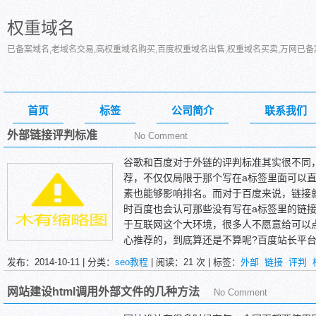
权重域名
已备案域名,老域名交易,高权重域名购买,百度权重域名出售,权重域名买卖,万网已
首页
标签
公司简介
联系我们
外部链接评判标准
No Comment
谷歌和百度对于外链的评判标准其实很不同
荐，不仅仅局限于那个写在a标签里面可以直接
素也能够影响排名。而对于百度来说，链接就是
时百度也会认可那些没有写在a标签里的链接
于互联网这个大环境，很多人不愿意给可以
心推荐的，到底算还是不算呢?百度站长平
链接是否是用户真心推荐。所以，不管链接
发布：2014-10-11 | 分类：
seo教程
| 阅读：
21
次 | 标签：
外部
链接
评判
价值，就被百度算做一条外部链接，
另外，外链重要程度百度和谷歌也各不相同
网站建设html调用外部文件的几种方法
No Comment
网站的一个非常重要的信号，甚至要比一些站