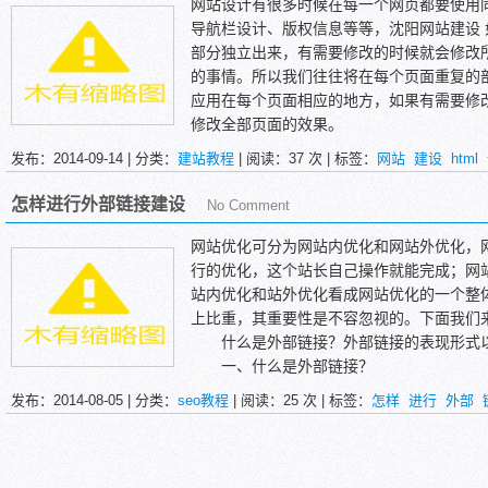
签、内链、URL结构都重要，因为谷歌完全
网站设计有很多时候在每一个网页都要使用同
推荐的数据是谷歌所看中的。
导航栏设计、版权信息等等，沈阳网站建设
而百度则不同，外部链接重要性占比没有
部分独立出来，有需要修改的时候就会修改
荐机制还不够成熟，外链的可信度其实并不
的事情。所以我们往往将在每个页面重复的
索引和识别能力并没有谷歌那么强，所以对于
应用在每个页面相应的地方，如果有需要修
键词部署、网站结构梳理包括导航、内链机
修改全部页面的效果。
在asp 以及php等中可以使用include之
发布：2014-09-14 | 分类：
建站教程
| 阅读：
37
次 | 标签：
网站
建设
html
格式的静态页面中是否也可以使用同样的调
现在就告诉大家在html网页中也可以实用
怎样进行外部链接建设
No Comment
ASP一般常用调用代码：<!--webbot bot="Include
G="BODY" -->
网站优化可分为网站内优化和网站外优化，
标准ASP的SSI语法：<!--#include file="includ
行的优化，这个站长自己操作就能完成；网
html调用中的浮动框架代码：<iframe src="地址" scr
站内优化和站外优化看成网站优化的一个整体
meborder=0 id=""></ifram>
上比重，其重要性是不容忽视的。下面我们
html调用中的对象代码：<object src="地址" width
什么是外部链接？外部链接的表现形式以
一、什么是外部链接？
发布：2014-08-05 | 分类：
seo教程
| 阅读：
25
次 | 标签：
怎样
进行
外部