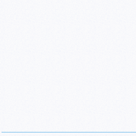
听了上面的介绍之后，希望大家不要认为这
全区别于流量统计工具。流量统计工具，只
么时段访问、哪张页面访问的次数最多、访
谷歌网站优化工具的作用
谷歌网站优化工具的作用是帮助你分析网站
行为等，一款非常强大的网站运营辅助工具
对于B2B、B2C类型的网站来说，这绝对
统的分析你网站的每一张着陆页面，衡量他
用户行为、分析网页的标题、内容、文字甚
分析，以确定你能够找到用户反应最好的着