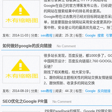
搜索引擎算法 谷歌算法 HTTPS 网站排名
Google在自己的官方博客发布公告，已经
的网站在搜索结果中的排名将会更高。
Google称在过去数月已经对目标网站是否
单，就是要鼓励全球网站采用安全度更高的HTT
客中称，安全是公司的最高优先级之一。除了
个互联网更加安全也是Google的目标之一。
发布：2014-11-03 | 分类：
seo教程
| 阅读：
25
次 | 标签：
Google
搜索
引
Google称会在未来几周内提供采纳HTT
定证书类型、采用2048位证书、对于同一
如何做好google的反向链接
No Comment
站已经实现HTTPS，Google提供了Qualys
及TLS性能测试来评估安全对性能的影响。
很多站长发现，百度反链，都1000多了，G
中国网页设计：百度反向链接2,760 GOOGL
反链？
刚找了相关教程，给大家分享。
1、跟你网站主题相关性的网站交换友情链
2、跟快照新、收录多的网站交换
3、导出链接控制在30-50个比较好
发布：2014-08-19 | 分类：
seo教程
| 阅读：
44
次 | 标签：
Google
反向链接
4、外链添加，这个根据你自己的情况决定
5、多写一些原创文章
SEO优化之Google PR值
No Comment
6、坚持每天添加3-5篇文章
PR是PageRank的缩写。Google P