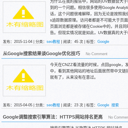
为什么在我的报告中，网站的UV数据会大于
到的一个问题。相信很多使用Google Anal
话，这个问题很难解释，因为无论是按照我们的常识
s追踪数据原理。访问者都是不可能大于页
页面浏览都是被存储在Cookie中的，并且同
告。但现实情况就是如此，UV数据真的大于
发布：2015-11-04 | 分类：
seo教程
| 阅读：
45
次 | 标签：
Google
对于这个问题最常见的几种答案是这样的：
从Google搜索结果谈Google优化技巧
No Comment
今天在CNZZ看流量的时候，点回google
中，看到其他网站的地址后面居然带中文链
就有了，从来没有在意过。
一直以为这些中文是网站标题或栏目标题，
发布：2015-04-05 | 分类：
seo教程
| 阅读：
23
次 | 标签：
Google
搜索
终于发现原来是页面的位置导航。这就是问题了，
航的呢？
Google调整搜索引擎算法：HTTPS网站排名更高
No Commen
起初打开一个网站的源代码，发现源码里是
本以为是因为<!-- start position -->这