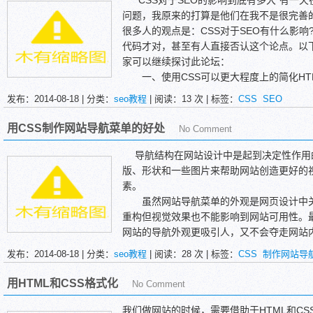
“CSS对于SEO的影响到底有多大”有一
CSS在线nowrap。
3、CSS没有外置，网站页面中出现大量的
问题，我原来的打算是他们在我不是很完善
CSS在线nowrap。
网页中，而网页中的CSS代码更是困扰着搜
很多人的观点是：CSS对于SEO有什么影响
CSS在线nowrap。
中的正文，这种方法对网站排名的影响，可
代码才对，甚至有人直接否认这个论点。以下
CSS在线nowrap。
黑帽方法下的CSS利用，虽然，这些元
家可以继续探讨此论坛：
CSS在线nowrap。
察到网页中字句的存在，而对搜索引擎来说这
一、使用CSS可以更大程度上的简化HT
CSS在线CSS在线
成部分没有区别，所以，不要以为刻意的利用
众所周知，SEO的最基本最核心的地方
发布：2014-08-18 | 分类：
seo教程
| 阅读：
13
次 | 标签：
CSS
SEO
CSS在线nowrap。
而对于无意而为之的CSS垃圾行为，那
化，二是：高度的用户体验。而大家也都知道H
CSS在线
现在网页中，让蜘蛛更快的访问到网站正文
点是毋庸置疑的，但是仅仅通过HTML去给
用CSS制作网站导航菜单的好处
No Comment
CSS在线
化效果，前提是确保优化中避免使用各类sp
要使用最精简的HTML就必须使用CSS辅助
CSS在线
术，网站迟早要被搜索引擎惩罚甚至被封，
CSS来控制HTML使代码更加简化，更加
导航结构在网站设计中是起到决定性作用的
CSS在线</p>
去做。
重构，是在不改变事物外部表现的情况下，对
版、形状和一些图片来帮助网站创造更好的
</body>
在HTML代码中使用了大量的class、ID
素。
</html>
况下通过去改变CSS去重构，势必会是一 
虽然网站导航菜单的外观是网页设计中关
即使用CSS可以更大程度上的简化HTML代
重构但视觉效果也不能影响到网站可用性。
二、使用精简的CSS来提高网站的用户
网站的导航外观更吸引人，又不会夺走网站
用户体验也是SEO中很重要的一个因素
不幸的是，目前还有很多网站在使用过时
发布：2014-08-18 | 分类：
seo教程
| 阅读：
28
次 | 标签：
CSS
制作网站导
网站，势必会有很高的粘度，间接的已经影
大打折扣。如果导航菜单过分的依赖图片那
的CSS代码，使用CSS sprites等优化
浏览器设置关闭读取网页图片功能。但是，
用HTML和CSS格式化
No Comment
载时间，通过影响用户体验来影响SEO;
单才能提高访问性及网站可用性。
三、在SEO方面的考虑
现在网页教学网归纳一下CSS导航菜单
我们做网站的时候，需要借助于HTML和C