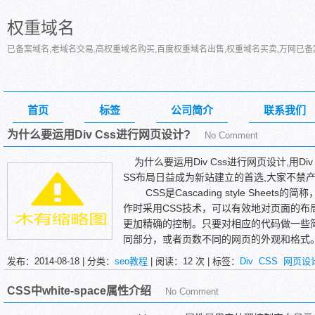
权重域名
已备案域名,老域名交易,高权重域名购买,百度权重域名出售,权重域名买卖,万网已
首页
标签
公司简介
联系我们
为什么要运用Div Css进行网页设计?
No Comment
为什么要运用Div Css进行网页设计,用Div
SS布局日益成为新站建立的首选,大家不禁产
CSS是Cascading style Sheet
作时采用CSS技术，可以有效地对页面的布
更加精确的控制。只要对相应的代码做一些
同部分，或者页数不同的网页的外观和格式。网上冲浪
还是Netscape Navigator，几乎随时
发布：2014-08-18 | 分类：
seo教程
| 阅读：
12
次 | 标签：
Div
CSS
网页设
网页可能不好找。不管你用什么工具软件制作
用好CSS能使你的网页更加简炼，同样内容
CSS中white-space属性介绍
No Comment
手做出来只有十几KB。