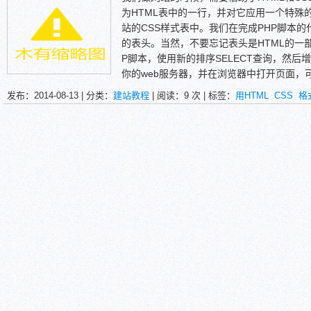
众所周知，几年前国内的SEO作弊的手
1.减少代码量
为HTML表中的一行，并对它应用一个特殊
和背景颜色相同的颜色，以欺骗用户，欺骗
结合CSS和XHTML来制作导航菜单会比使用
站的CSS样式表中。我们在完成PHP脚本的
那么傻瓜了，他们有他们的技术可以识别CS
更加节省代码(CSS可以结合一些图片来制
的表头。当然，不要忘记表头是HTML的一
内。我们不难猜测，CSS也在间接的影响着
的导航代码量也要多很多)。策龙重构代码
P脚本，使用新的排序SELECT查询，然
以上，我想大家已经在实际的代码编写中
名，而且读取速度会快很多。
你的web服务器，并在浏览器中打开页面，
异，要想做一名优秀的前端工作者，这些细
2.亲和力
CSS是能够真正做到网页表现与内容分离的
发布：2014-08-13 | 分类：
建站教程
| 阅读：
9
次 | 标签：
用HTML
CSS
格
败!希望大家都能加入到我们的技术讨论中
基于CSS的导航菜单对用户来说不但更
的表现而言，CSS能够对网页中的对象的位
我们公布在网站的首页。
关闭读取图片和(或)CSS的功能，网站仍
乎所有的字体字号样式，拥有对网页对象和
一个优秀的车工其工资是一个普通车工的
结构及网站可用性不会受到影响。有极少数用
交互设计，是目前基于文本展示最优秀的表现
的代码比一个普通程序员要值钱一万倍。——
但网站导航菜单却仍然能够访问。
的理解能力，简化或者优化写法，针对各类
3.无限的设计方案
让链接字未点击时是蓝色的，当鼠标移上去
使用CSS来设计导航菜单并不会限制你的
种风格。通过设立样式表，可以统一地控制H
更加灵活的导航设计方案，当用CSS来设置
表可以使人更能有效地控制网页外观。使用
4.大量的脚本资源
素位置，外观以及创建特殊效果的能力。
如果你不想自己从头开始设计基于CSS
费脚本资源可以拿来使用。但暴风彬彬并不
你会和其它成百上千的网站使用同样的导航
(颜色、字体、尺寸及背景图)来符合你自己