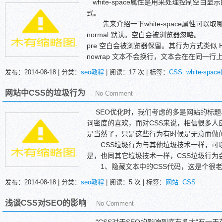
概括来讲使用CSS+DIV构架主要有以下
white-space属性是用来处理控制空白
1、对搜索引擎亲和力
式。
一般来说，table构架描述的页面，样式
先来介绍一下white-space属性可以取
甚至更高,而CSS+DIV构架的页面。虽然
normal 默认。空白会被浏览器忽略。
用差不多的带宽，然而搜索引擎可以很方便的绕
pre 空白会被浏览器保留。其行为方式类似 HTM
容。这便是div的优势所在。搜索引擎不会
nowrap 文本不会换行，文本会在在同一行上
不可能“欣赏”设计漂亮新颖的页面,也不会去
pre-wrap 保留空白符序列，但是正常地进
发布：2014-08-18 | 分类：
seo教程
| 阅读：
17
次 | 标签：
CSS
white-spa
默默地拿到它们需要的内容就离开。如果一个页
pre-line 合并空白符序列，但是保留换行符
架，试想搜索引擎要花多大的代价才可以拿到真
inherit 规定应该从父元素继承 white-spac
网站中CSS的垃圾行为
No Comment
结构清晰，容易被搜索引擎搜索到，天生优化
下面是一个nowrap取值下p标签中文本的显
2、表现和内容分离,便于站点重构页面
[CSS在线]-示例代码<!DOCTYPE html PUBLIC "
SEO优化时，我们考虑的多是网站的标题
内容和样式的分离导致我们在重构页面布
N" "
http://www.w3.org/TR/xhtml1/DTD/xhtml1
词密度的喜欢，而对CSS来说，相信很多人
一个div元素重新定义其具体位置、样式就行了
<html>
是当然了，只是这些行为有时候是无意而做
几乎必须改变所有的内容注入渠道,实在是
<head>
CSS垃圾行为与其他垃圾技术一样，可
各大blog程序了。就如现在我用的LBS系统，
<title>CSS在线-示例</title>
是，也同其它垃圾技术一样，CSS垃圾行为
P、MT，都是采用div+css构架。
<style type="text/css">
1、隐藏文本中的CSS代码，这是个很老
3、便于Web项目开发分工协作
p{white-space: nowrap}
SS代码，让某些关键词隐藏起来，访客看
发布：2014-08-18 | 分类：
seo教程
| 阅读：
5
次 | 标签：
网站
CSS
以往的Web开发程序员和页面设计者结合必
</style>
键词的密度，提升排名，这种方法已经过时
的表现和内容分离的特性，程序员和页面设
</head>
2、利用CSS某种样式，添加隐藏文字，设定某
浅谈CSS对SEO的影响
No Comment
可进行各自擅长的程序控制和页面展示部分
<body>
one”，或者将其显示位置超出屏幕范围，
<p>
键词，借此提高网站排名。