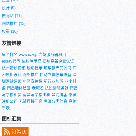
设计
(9)
做网站
(11)
网站推广
(13)
权重
(10)
友情链接
鱼竿排名
www.ic.vip
高防服务器租用
essay代写
杭州除甲醛
郑州高新企业认证
杭州婚纱摄影
透明显示
玻璃钢产品公司
广
州展柜设计
网络推广
自动立体停车设备
深
圳网站建设
小区宣传栏
新行业加盟
八字排
盘
南昌墙体绘画
老域名
抗投诉服务器
南昌
写字楼租赁
南昌写字楼出租
昌润博客
奉贤
注册公司
无缝焊接门窗
鹰潭分类信息
高仿
手表
图标汇集