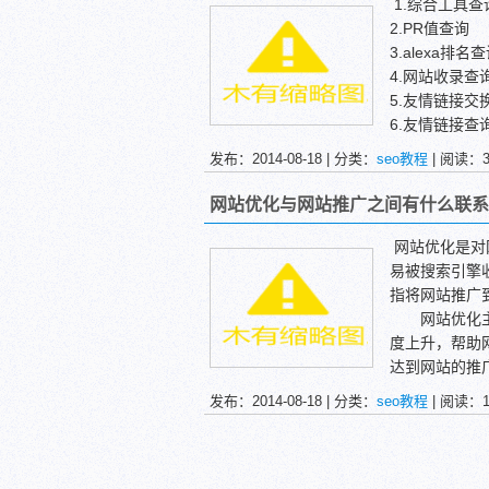
1.综合工具查
2.PR值查询
3.alexa排名
4.网站收录查
5.友情链接交
6.友情链接查
7.关键字排名
发布：2014-08-18 | 分类：
seo教程
| 阅读：
8.百度指数
9.Google趋势
网站优化与网站推广之间有什么联系
10.百度风云榜
11.谷歌热榜
网站优化是对
12.中文网站
易被搜索引擎
13.whois信
指将网站推广
14.百度今日
网站优化主要
15.同IP站点
度上升，帮助
16.网站备案
达到网站的推
17.md5查询
软文推广，投
发布：2014-08-18 | 分类：
seo教程
| 阅读：
18.网络测速
网站优化和网
19.js转html
手段和方向，
20.W3C检查
网站推广，最
21.Rss生成