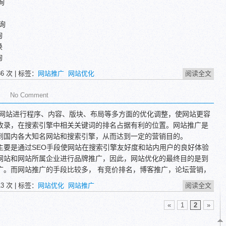
询
查询
询
换
询
查询
36
次 | 标签：
网站推广
网站优化
阅读全文
No Comment
网站进行程序、内容、版块、布局等多方面的优化调整，使网站更容
排行
收录，在搜索引擎中相关关键词的排名占据有利的位置。网站推广是
息查询
到国内各大知名网站和搜索引擎，从而达到一定的营销目的。
收录
是通过SEO手段使网站在搜索引擎友好度和站内用户的良好体验
查询
网站和网站所属企业进行品牌推广，因此，网站优化的最终目的是到
广。而网站推广的手段比较多， 有竞价排名，博客推广，论坛营销，
放新闻，发布广告，发送邮件等等，也包括网站优化。
13
次 | 标签：
网站优化
网站推广
阅读全文
站推广是相辅相承，紧密联系在一起的。网站优化是网站推广的
网站推广是网站优化的目的和效果体现。当然，无论是网站优化还是
«
1
2
»
终目的都是进行网络营销，让企业通过网站获取利益。