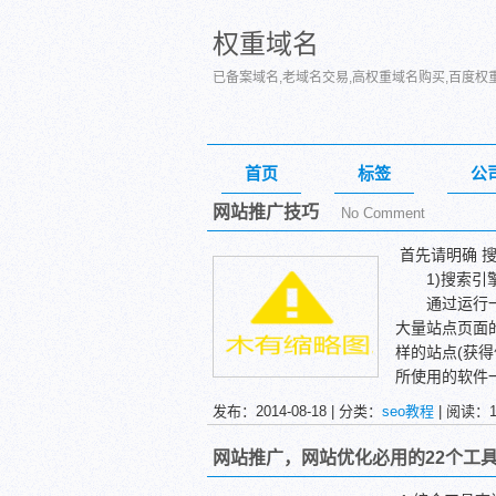
权重域名
已备案域名,老域名交易,高权重域名购买,百度权
首页
标签
公
网站推广技巧
No Comment
首先请明确 
1)搜索引擎(Se
通过运行一个
大量站点页面
样的站点(获得
所使用的软件一般叫
平时我们在检查
发布：2014-08-18 | 分类：
seo教程
| 阅读：
glebot、M
索机器人。
网站推广，网站优化必用的22个工