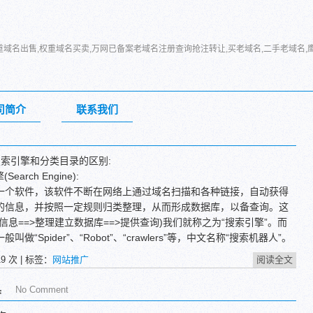
重域名出售,权重域名买卖,万网已备案老域名注册查询抢注转让,买老域名,二手老域名,
司简介
联系我们
搜索引擎和分类目录的区别:
arch Engine):
软件，该软件不断在网络上通过域名扫描和各种链接，自动获得
的信息，并按照一定规则归类整理，从而形成数据库，以备查询。这
信息==>整理建立数据库==>提供查询)我们就称之为“搜索引擎”。而
做“Spider”、“Robot”、“crawlers”等，中文名称“搜索机器人”。
站点访问统计时，在“浏览器简报”中看到的Baiduspider、Goo
19
次 | 标签：
网站推广
阅读全文
SNBOT就是搜索机器人留下的记录，分别代表 百度、Google和MSN搜
具
No Comment