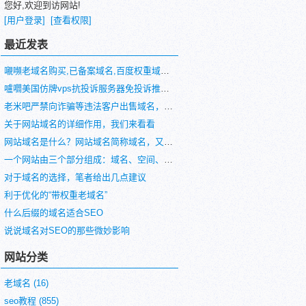
您好,欢迎到访网站!
[用户登录]
[查看权限]
最近发表
嚫嚬老域名购买,已备案域名,百度权重域名,高pr域名,百度搜狗收录域名老域名交易,老域名出售,外链反链域名
嚧嚪美国仿牌vps抗投诉服务器免投诉推荐仿牌空间主机,国外欧洲荷兰仿牌服务器,外贸vps,防投诉主机空间
老米吧严禁向诈骗等违法客户出售域名，国内在严打诈骗
关于网站域名的详细作用，我们来看看
网站域名是什么？网站域名简称域名，又称网域
一个网站由三个部分组成：域名、空间、程序
对于域名的选择，笔者给出几点建议
利于优化的“带权重老域名”
什么后缀的域名适合SEO
说说域名对SEO的那些微妙影响
网站分类
老域名
(16)
seo教程
(855)