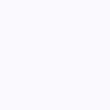
每个环节都可以做调整，比如campaign
分组）。当然竞价排名的跟踪，欺 诈点击
3. 视频营销，目前专业的视频搜索引擎出现了，国
kx，而且Google，baidu等也开始作专门
s广告，百度TV联盟等，所以怎么把视频 
前，这是比较新的领域，当然还涉及视频文
4. 社区营销。社区随着 facebook, mys
话题，相应的社区的营销也应该开始了，而专业的
系社区Ning等提供了更有效的舞台。在搜
应该开始社区营销了。当然，搜索引擎也开始
gle天涯；做社区的广告，比如Google之于Mys
5. 新闻营销。百度有新闻搜索，Googl
企业也和大家经常在新闻搜索结果中见面呢
的事件营销和网上新闻的结合。