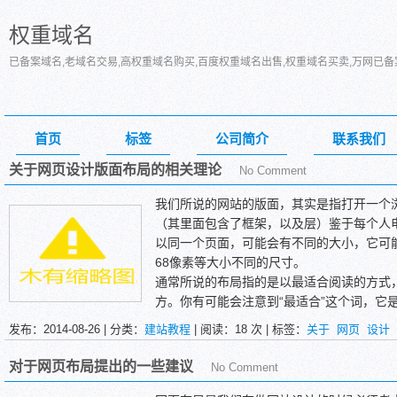
权重域名
已备案域名,老域名交易,高权重域名购买,百度权重域名出售,权重域名买卖,万网已
首页
标签
公司简介
联系我们
关于网页设计版面布局的相关理论
No Comment
我们所说的网站的版面，其实是指打开一个
（其里面包含了框架，以及层）鉴于每个人
以同一个页面，可能会有不同的大小，它可能会640*
68像素等大小不同的尺寸。
通常所说的布局指的是以最适合阅读的方式
方。你有可能会注意到“最适合”这个词，它
之为最适合的呢？非常遗憾的是，我们不能
发布：2014-08-26 | 分类：
建站教程
| 阅读：
18
次 | 标签：
关于
网页
设计
想要了解成功的秘诀是什么，而成功者仅仅
最快的获得成功，而不可能将一步成功的“秘
对于网页布局提出的一些建议
No Comment