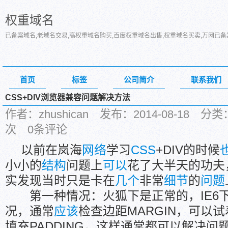
权重域名
已备案域名,老域名交易,高权重域名购买,百度权重域名出售,权重域名买卖,万网已
首页
标签
公司简介
联系我们
CSS+DIV浏览器兼容问题解决方法
作者：zhushican 发布：2014-08-18
次 0条评论
以前在岚海
网络
学习
CSS
+DIV的时候
小小的
结构
问题上
可以
花了大半天的功夫
实发现当时只是卡在
几个
非常
细节
的
问题
第一种情况：火狐下是正常的，IE6
况，通常
应该
检查边距MARGIN，可以试
填充PADDING，这样通常都可以解决