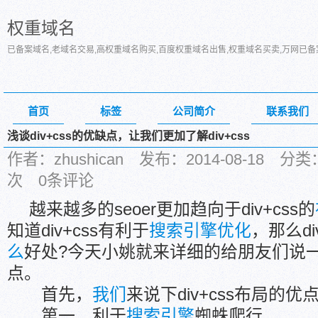
权重域名
已备案域名,老域名交易,高权重域名购买,百度权重域名出售,权重域名买卖,万网已
首页
标签
公司简介
联系我们
浅谈div+css的优缺点，让我们更加了解div+css
作者：zhushican 发布：2014-08-18 
次 0条评论
越来越多的seoer更加趋向于div+css的
知道div+css有利于
搜索引擎优化
，那么di
么
好处?今天小姚就来详细的给朋友们说一下d
点。
首先，
我们
来说下div+css布局的优
第一、利于
搜索引擎
蜘蛛爬行