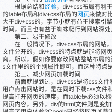
根据总结和
经验
，div+css布局有利
的table布局和div+css布局的
网页
来做对比
大于div+css的，字节小就有益于搜索
时间，而且也有益于蜘蛛爬行到网站深处
第二、易于修改
在一般情况下，div+css布局的网站，都
文件分开的，div+css的特点就是能将
离，所以，假如你要修改网站整站布局的
s文件里的的个别属性即可，而这种特点是t
第三、减少网页加载时间
前面就提到过，div+css是将css文件
用户点击网站时，是在同时下载css文件和
提高打开网页的速度，而table是必须以
网页内容，另外，div的html文件则是
提高了用户体验?Google已经将网页加