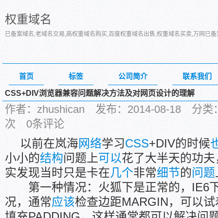
权重域名
已备案域名,老域名交易,高权重域名购买,百度权重域名出售,权重域名买卖,万网已
首页
标签
公司简介
联系我们
CSS+DIV浏览器兼容问题解决方法及对网页设计的理解
作者：zhushican 发布：2014-08-18 
次 0条评论
以前在岚海
网络
学习
CSS
+DIV的时候
小小的
结构
问题上
可以
花了大半天的功夫
实发现当时只是卡在
几个
非常
细节
的
问题
第一种情况：火狐下是正常的，IE6
况，通常
应该
检查边距MARGIN，可以试
填充PADDING，这样通常都可以解决