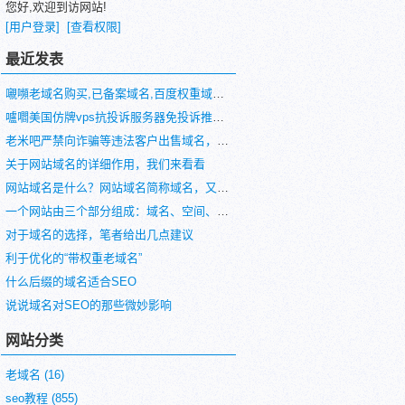
您好,欢迎到访网站!
[用户登录]
[查看权限]
最近发表
嚫嚬老域名购买,已备案域名,百度权重域名,高pr域名,百度搜狗收录域名老域名交易,老域名出售,外链反链域名
嚧嚪美国仿牌vps抗投诉服务器免投诉推荐仿牌空间主机,国外欧洲荷兰仿牌服务器,外贸vps,防投诉主机空间
老米吧严禁向诈骗等违法客户出售域名，国内在严打诈骗
关于网站域名的详细作用，我们来看看
网站域名是什么？网站域名简称域名，又称网域
一个网站由三个部分组成：域名、空间、程序
对于域名的选择，笔者给出几点建议
利于优化的“带权重老域名”
什么后缀的域名适合SEO
说说域名对SEO的那些微妙影响
网站分类
老域名
(16)
seo教程
(855)