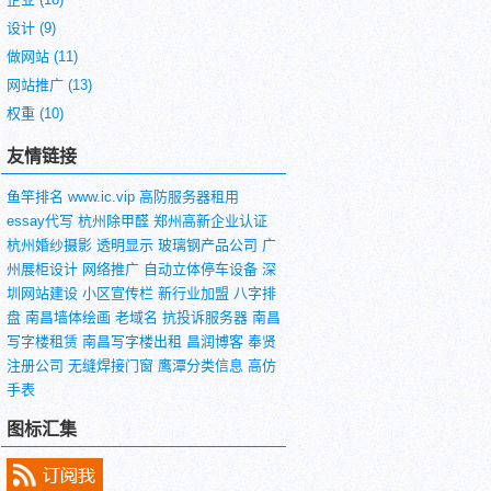
设计
(9)
做网站
(11)
网站推广
(13)
权重
(10)
友情链接
鱼竿排名
www.ic.vip
高防服务器租用
essay代写
杭州除甲醛
郑州高新企业认证
杭州婚纱摄影
透明显示
玻璃钢产品公司
广
州展柜设计
网络推广
自动立体停车设备
深
圳网站建设
小区宣传栏
新行业加盟
八字排
盘
南昌墙体绘画
老域名
抗投诉服务器
南昌
写字楼租赁
南昌写字楼出租
昌润博客
奉贤
注册公司
无缝焊接门窗
鹰潭分类信息
高仿
手表
图标汇集