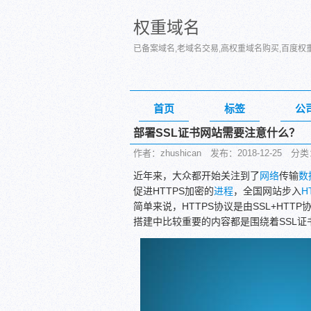
权重域名
已备案域名,老域名交易,高权重域名购买,百度权
首页
标签
公
部署SSL证书网站需要注意什么？
作者：zhushican 发布：2018-12-25 
近年来，大众都开始关注到了
网络
传输
数
促进HTTPS加密的
进程
，全国网站步入
H
简单来说，HTTPS协议是由SSL+HTT
搭建中比较重要的内容都是围绕着SSL证