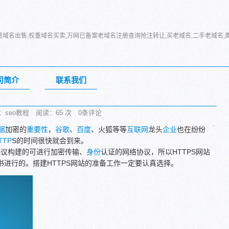
重域名出售,权重域名买卖,万网已备案老域名注册查询抢注转让,买老域名,二手老域名,
司简介
联系我们
分类：seo教程 阅读：
65
次 0条评论
据
加密的
重要性
，
谷歌
、
百度
、火狐等等
互联网
龙头
企业
也在纷纷
TTP
S的时间很快就会到来。
P协议构建的可进行加密传输、
身份
认证的网络协议，所以HTTPS网站
书进行的。搭建HTTPS网站的准备工作一定要认真选择。