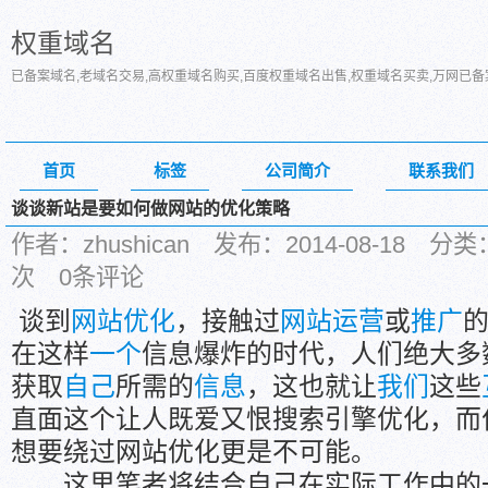
权重域名
已备案域名,老域名交易,高权重域名购买,百度权重域名出售,权重域名买卖,万网已
首页
标签
公司简介
联系我们
谈谈新站是要如何做网站的优化策略
作者：zhushican 发布：2014-08-18 
次 0条评论
谈到
网站优化
，接触过
网站运营
或
推广
在这样
一个
信息爆炸的时代，人们绝大多
获取
自己
所需的
信息
，这也就让
我们
这些
直面这个让人既爱又恨搜索引擎优化，而
想要绕过网站优化更是不可能。
这里笔者将结合自己在实际工作中的