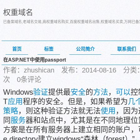
权重域名
已备案域名,老域名交易,高权重域名购买,百度权重域名出售,权重域名买卖,万网已
首页
标签
公司简介
联系我们
在ASP.NET中使用passport
作者：zhushican 发布：2014-08-16
次 0条评论
Windows
验证
提供最
安全
的
方法
，
可以
控
T
应用
程序的安全。但是，如果希望为
几
策略
，则这种验证方法就无法
使用
，因为
同
服务
器和站点中，尤其是在不同地理位
方案是在所有服务器上建立相同的账户，可行
e directory建立windows“森林（for