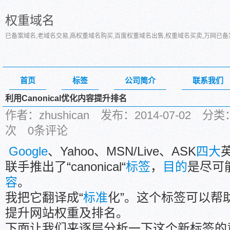
权重域名
已备案域名,老域名交易,高权重域名购买,百度权重域名出售,权重域名买卖,万网已
首页
标签
公司简介
联系我们
利用Canonical优化内容提升排名
作者：zhushican 发布：2014-07-02 
次 0条评论
Google
、Yahoo、MSN/Live、ASK
四大
联手推出了“canonical“
标签
，
目的
是尽可
容
。
我把它翻译成“
标准
化”。这个标签可以帮
提升网站权重及排名。
下面让我们来逐层分析一下这个新标签的